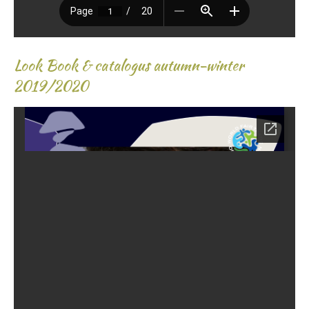
Look Book & catalogus autumn-winter
2019/2020