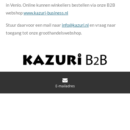
in Venlo. Online kunnen winkeliers bestellen via onze B2B
webshop
www.kazuri-business.nl
Stuur daarvoor een mail naar
info@kazuri.nl
en vraag naar
toegang tot onze groothandelswebshop.
E-mailadres
F
I
a
n
© 2022 Kazuri webdesign
Proto Format
c
s
e
t
b
a
o
g