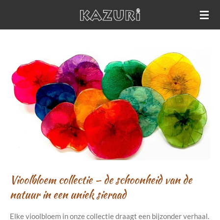
Ga
direct
naar
de
hoofdinhoud
Vioolbloem collectie – de schoonheid van de
natuur in een uniek sieraad
Elke vioolbloem in onze collectie draagt een bijzonder verhaal.